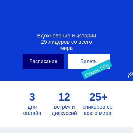
Вдохновение и истории
29 лидеров со всего
мира
до
Расписание
Билеты
Скидка 20%
3
12
25+
дня
встреч и
спикеров со
онлайн
дискуссий
всего мира