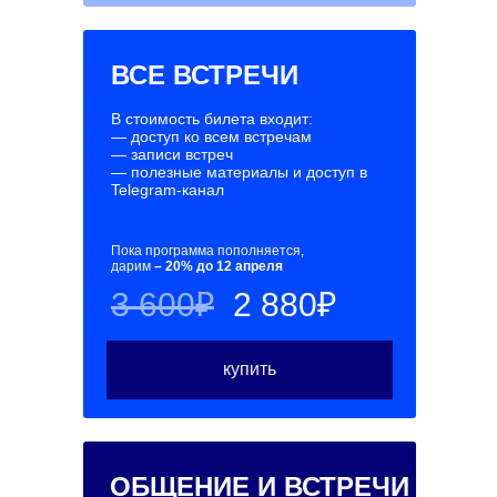
ВСЕ ВСТРЕЧИ
В стоимость билета входит:
— доступ ко всем встречам
— записи встреч
— полезные материалы и доступ в
Telegram-канал
Пока программа пополняется,
дарим
– 20% до 12 апреля
3 600₽
2 880₽
купить
ОБЩЕНИЕ И ВСТРЕЧИ