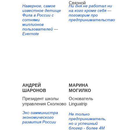
Связной
Наверное, самое
Ни дня не работал ни
известное детище
на кого кроме себя —
Фила в России с
поговорим про
сотнями
предпринимательство
миллионов
пользователей —
Evernote
АНДРЕЙ
МАРИНА
ШАРОНОВ
МОГИЛКО
Президент школы
Основатель
управления Сколково
Linguatrip
Экс-замминистра
Не только
экономического
предприниматель,
развития России
но и успешный
блогер - более 4М